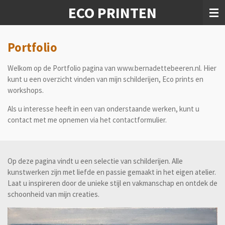
ECO PRINTEN
Ga
direct
naar
de
Portfolio
hoofdinhoud
Welkom op de Portfolio pagina van www.bernadettebeeren.nl. Hier
kunt u een overzicht vinden van mijn schilderijen, Eco prints en
workshops.
Als u interesse heeft in een van onderstaande werken, kunt u
contact met me opnemen via het contactformulier.
Op deze pagina vindt u een selectie van schilderijen. Alle
kunstwerken zijn met liefde en passie gemaakt in het eigen atelier.
Laat u inspireren door de unieke stijl en vakmanschap en ontdek de
schoonheid van mijn creaties.